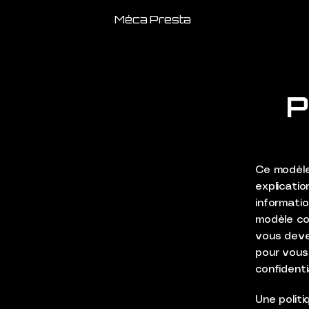
Méca Presta
P
Ce modèle
explicatio
informati
modèle co
vous deve
pour vous
confidentia
Une politi