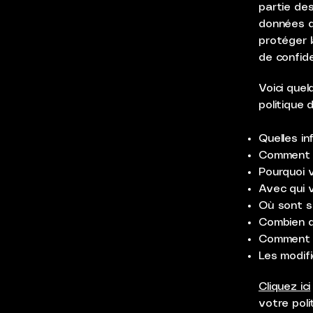
partie des
données de
protéger l
de confide
Voici que
politique d
Quelles in
Comment v
Pourquoi v
Avec qui 
Où sont s
Combien d
Comment v
Les modifi
Cliquez ici
votre poli