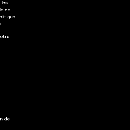
 les
le de
olitique
.
votre
on de