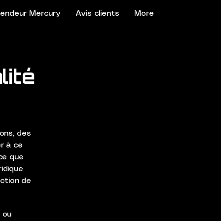
endeur Mercury
Avis clients
More
lité
ions, des
r à ce
ce que
idique
ection de
t ou